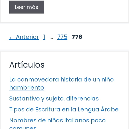
Leer más
Página
Página
Página
←
Anterior
1
…
775
776
Artículos
La conmovedora historia de un niño
hambriento
Sustantivo y sujeto. diferencias
Tipos de Escritura en la Lengua Árabe
Nombres de niñas italianos poco
comunes