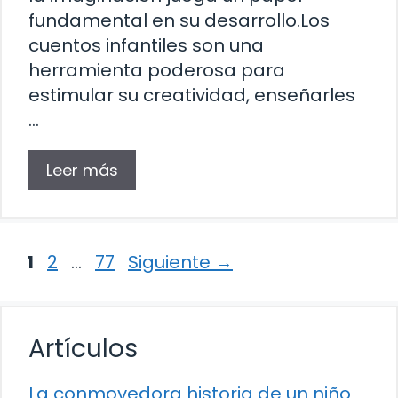
fundamental en su desarrollo.Los
cuentos infantiles son una
herramienta poderosa para
estimular su creatividad, enseñarles
…
Leer más
Página
Página
Página
1
2
…
77
Siguiente
→
Artículos
La conmovedora historia de un niño