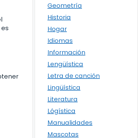
Geometría
Historia
l
 es
Hogar
Idiomas
Información
Lengüística
Letra de canción
btener
Lingüística
Literatura
Lógística
Manualidades
Mascotas