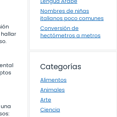
Lengua Árabe
Nombres de niñas
italianos poco comunes
sión
Conversión de
hallar
hectómetros a metros
so.
ental
Categorías
eptos
Alimentos
Animales
Arte
r una
Ciencia
sos: