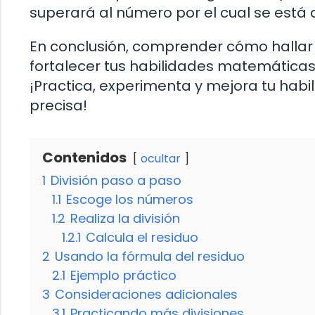
superará al número por el cual se está d
En conclusión, comprender cómo hallar e
fortalecer tus habilidades matemáticas
¡Practica, experimenta y mejora tu habi
precisa!
Contenidos
ocultar
1
División paso a paso
1.1
Escoge los números
1.2
Realiza la división
1.2.1
Calcula el residuo
2
Usando la fórmula del residuo
2.1
Ejemplo práctico
3
Consideraciones adicionales
3.1
Practicando más divisiones