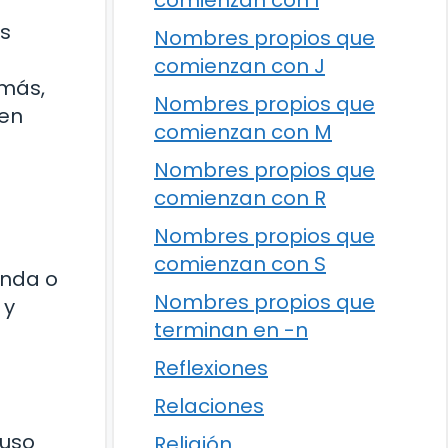
comienzan con I
es
Nombres propios que
comienzan con J
emás,
Nombres propios que
 en
comienzan con M
Nombres propios que
comienzan con R
Nombres propios que
comienzan con S
enda o
Nombres propios que
 y
terminan en -n
Reflexiones
Relaciones
luso
Religión