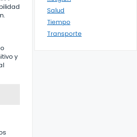
bilidad
Salud
n.
Tiempo
Transporte
lo
tivo y
al
d
os