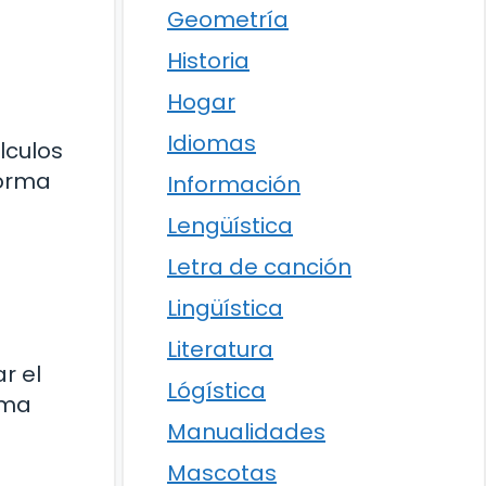
Geometría
Historia
Hogar
Idiomas
lculos
forma
Información
Lengüística
Letra de canción
Lingüística
Literatura
r el
Lógística
rma
Manualidades
Mascotas