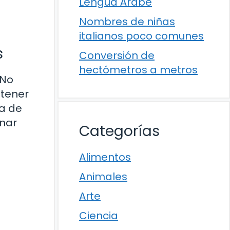
Lengua Árabe
Nombres de niñas
italianos poco comunes
s
Conversión de
hectómetros a metros
 No
ntener
va de
inar
Categorías
Alimentos
Animales
Arte
Ciencia