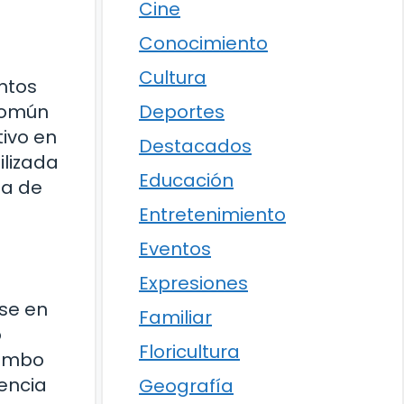
Cine
Conocimiento
Cultura
ntos
 común
Deportes
ivo en
Destacados
ilizada
Educación
da de
Entretenimiento
Eventos
Expresiones
ose en
Familiar
o
Floricultura
rumbo
sencia
Geografía