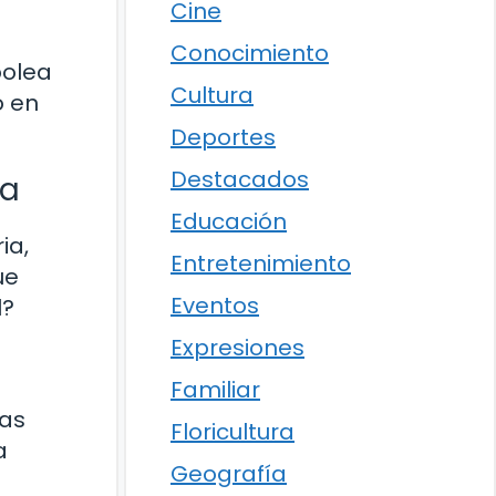
Cine
Conocimiento
polea
Cultura
o en
Deportes
Destacados
na
Educación
ia,
Entretenimiento
ue
Eventos
l?
Expresiones
Familiar
las
Floricultura
a
Geografía