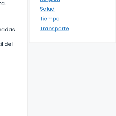
ta.
Salud
Tiempo
Transporte
onadas
l del