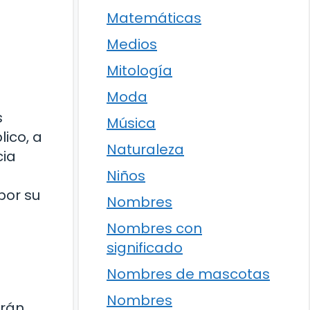
Matemáticas
Medios
Mitología
Moda
s
Música
ico, a
Naturaleza
cia
Niños
por su
Nombres
Nombres con
significado
Nombres de mascotas
Nombres
erán