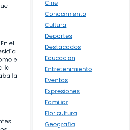
Cine
que
Conocimiento
Cultura
Deportes
 En el
Destacados
esidía
Educación
como el
a la
Entretenimiento
aba la
Eventos
Expresiones
Familiar
Floricultura
ntes
Geografía
los