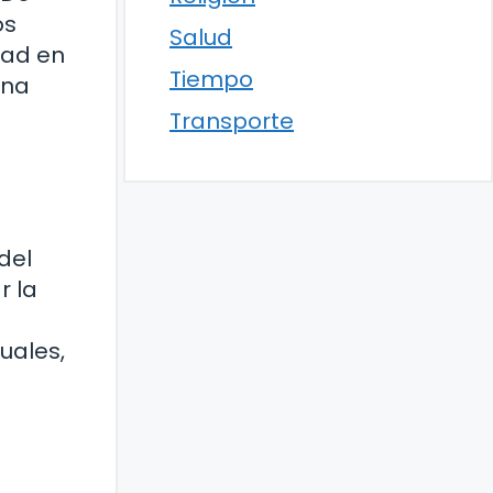
os
Salud
tad en
Tiempo
ana
Transporte
del
r la
uales,