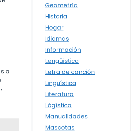
de
Geometría
Historia
Hogar
Idiomas
Información
Lengüística
as a
Letra de canción
n
Lingüística
,
Literatura
Lógística
Manualidades
Mascotas