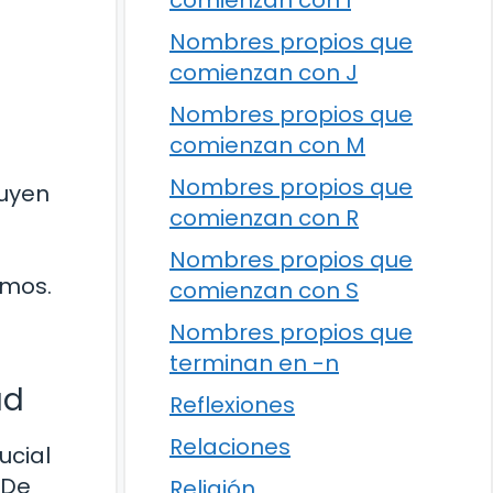
comienzan con I
Nombres propios que
comienzan con J
Nombres propios que
comienzan con M
Nombres propios que
luyen
comienzan con R
Nombres propios que
smos.
comienzan con S
Nombres propios que
terminan en -n
ad
Reflexiones
Relaciones
ucial
¿De
Religión