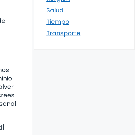
Salud
de
Tiempo
Transporte
mos
minio
olver
crees
rsonal
al