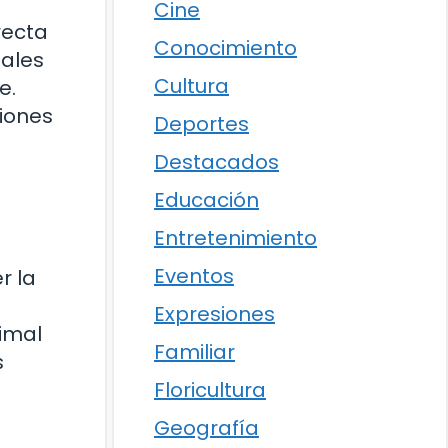
Cine
recta
Conocimiento
males
Cultura
e.
siones
Deportes
Destacados
Educación
Entretenimiento
Eventos
r la
Expresiones
cimal
Familiar
s
Floricultura
Geografía