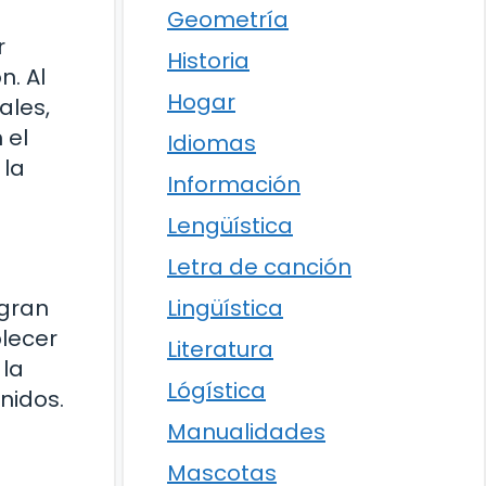
Geometría
r
Historia
n. Al
Hogar
ales,
 el
Idiomas
 la
Información
Lengüística
Letra de canción
 gran
Lingüística
lecer
Literatura
 la
Lógística
nidos.
Manualidades
Mascotas