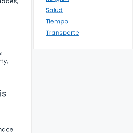
dades,
Salud
Tiempo
Transporte
s
ty,
is
 hace