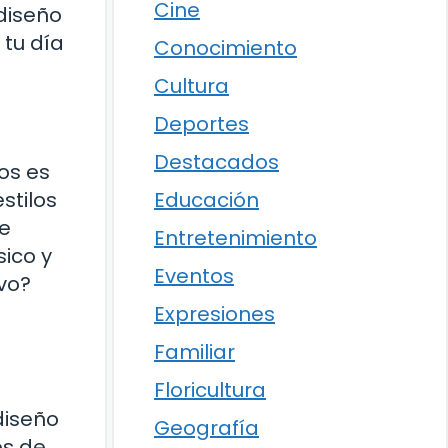
Cine
diseño
tu día
Conocimiento
Cultura
Deportes
Destacados
os es
stilos
Educación
ue
Entretenimiento
sico y
Eventos
ivo?
Expresiones
Familiar
Floricultura
diseño
Geografía
és de