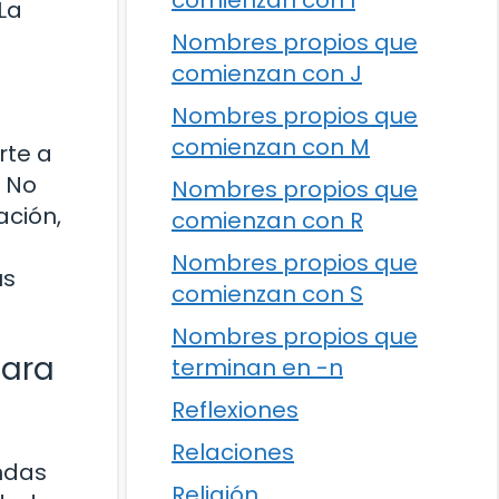
comienzan con I
 La
Nombres propios que
comienzan con J
Nombres propios que
comienzan con M
rte a
. No
Nombres propios que
ación,
comienzan con R
Nombres propios que
us
comienzan con S
Nombres propios que
para
terminan en -n
Reflexiones
Relaciones
endas
Religión