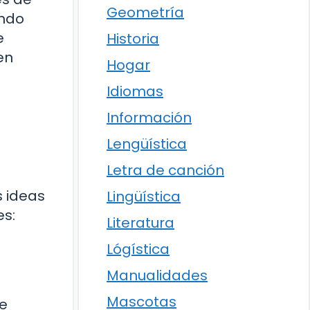
Geometría
ando
e
Historia
en
Hogar
Idiomas
Información
Lengüística
Letra de canción
s ideas
Lingüística
es:
Literatura
Lógística
Manualidades
Mascotas
de