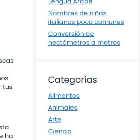
Lengua Árabe
Nombres de niñas
italianos poco comunes
Conversión de
hectómetros a metros
uscas
mos
Categorías
 tus
Alimentos
Animales
Arte
sta
Ciencia
ue ha