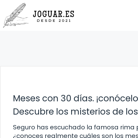
Saltar
al
contenido
Meses con 30 días. ¡conócelo
Descubre los misterios de lo
Seguro has escuchado la famosa rima p
¿conoces realmente cuáles son los mese