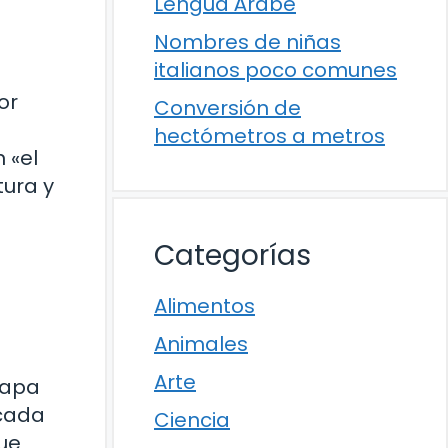
Lengua Árabe
Nombres de niñas
italianos poco comunes
or
Conversión de
hectómetros a metros
 «el
tura y
Categorías
Alimentos
Animales
Arte
mapa
 cada
Ciencia
ue