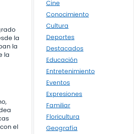
Cine
Conocimiento
Cultura
grado
Deportes
esde la
ban la
Destacados
e la
Educación
Entretenimiento
Eventos
Expresiones
no,
Familiar
idea
Floricultura
cas
con el
Geografía