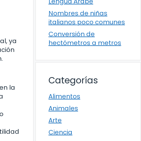
Lengua Árabe
Nombres de niñas
italianos poco comunes
Conversión de
al, ya
hectómetros a metros
ación
.
Categorías
en la
a
Alimentos
Animales
lo
Arte
ilidad
Ciencia