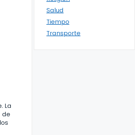
Salud
Tiempo
Transporte
a
. La
a de
los