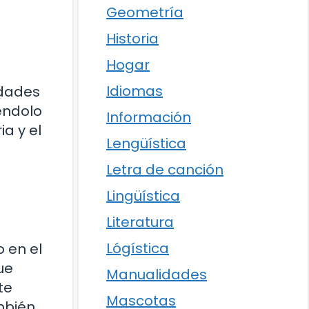
Geometría
Historia
Hogar
Idiomas
edades
iéndolo
Información
ia y el
Lengüística
Letra de canción
Lingüística
Literatura
Lógística
 en el
ue
Manualidades
te
Mascotas
ambién