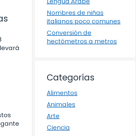
Lengua Árabe
Nombres de niñas
as
italianos poco comunes
Conversión de
8
hectómetros a metros
levará
Categorías
Alimentos
Animales
stos
Arte
egante
Ciencia