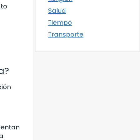
nto
Salud
Tiempo
Transporte
da?
xión
esentan
la