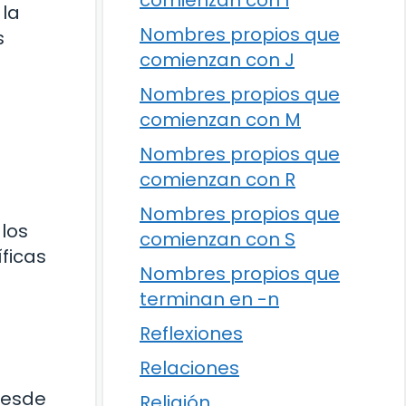
comienzan con I
 la
Nombres propios que
s
comienzan con J
Nombres propios que
comienzan con M
Nombres propios que
comienzan con R
l
Nombres propios que
los
comienzan con S
íficas
Nombres propios que
terminan en -n
Reflexiones
Relaciones
Desde
Religión