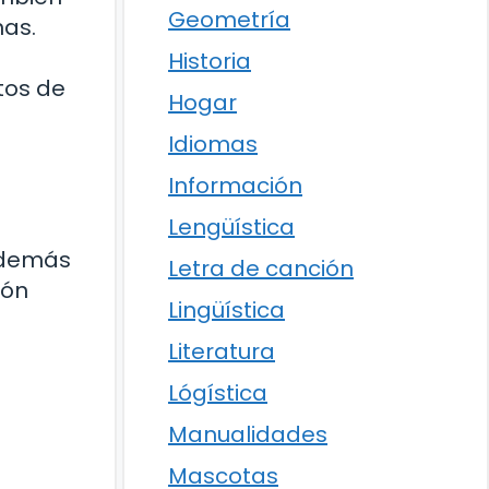
Geometría
nas.
Historia
tos de
Hogar
Idiomas
Información
Lengüística
además
Letra de canción
ión
Lingüística
Literatura
Lógística
Manualidades
Mascotas