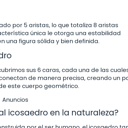
o por 5 aristas, lo que totaliza 8 aristas
cterística única le otorga una estabilidad
n una figura sólida y bien definida.
dro
escubrimos sus 6 caras, cada una de las cuale
erconectan de manera precisa, creando un p
de este cuerpo geométrico.
Anuncios
 icosaedro en la naturaleza?
onstruida por el ser humano, el icosaedro t