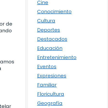
Cine
Conocimiento
Cultura
dor de
Deportes
nando
Destacados
Educación
Entretenimiento
éramos
Eventos
a
e
Expresiones
Familiar
Floricultura
Geografía
telar