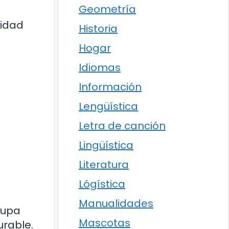
Geometría
jidad
Historia
Hogar
Idiomas
Información
Lengüística
Letra de canción
Lingüística
Literatura
Lógística
Manualidades
cupa
Mascotas
urable.