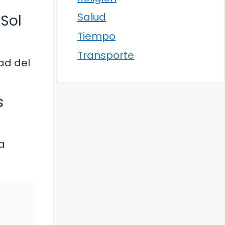
Salud
 Sol
Tiempo
Transporte
ad del
s
a