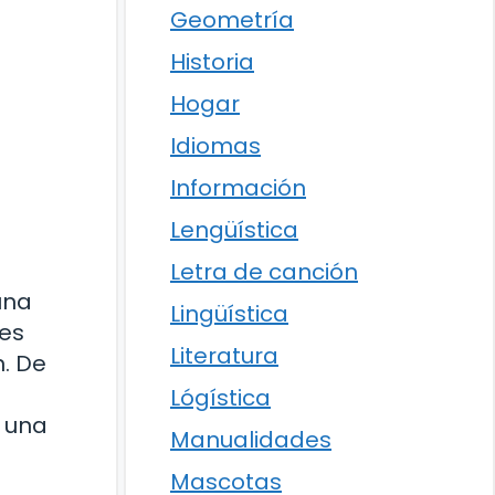
Geometría
Historia
Hogar
Idiomas
Información
Lengüística
Letra de canción
una
Lingüística
res
Literatura
. De
Lógística
s una
Manualidades
Mascotas