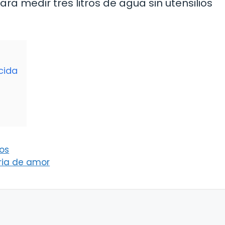
ra medir tres litros de agua sin utensilios
cida
os
oria de amor