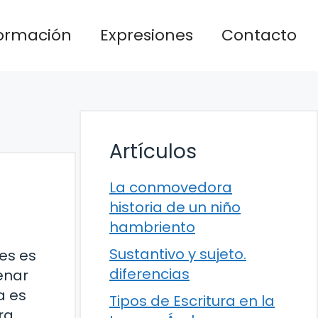
formación
Expresiones
Contacto
Artículos
La conmovedora
historia de un niño
hambriento
Sustantivo y sujeto.
es es
diferencias
enar
a es
Tipos de Escritura en la
ra