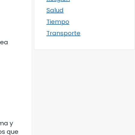
Salud
Tiempo
Transporte
e
sea
lma y
os que