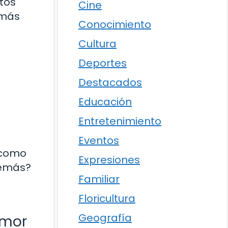
tos
Cine
 más
Conocimiento
Cultura
Deportes
Destacados
Educación
Entretenimiento
Eventos
a como
Expresiones
demás?
Familiar
Floricultura
Geografía
Amor