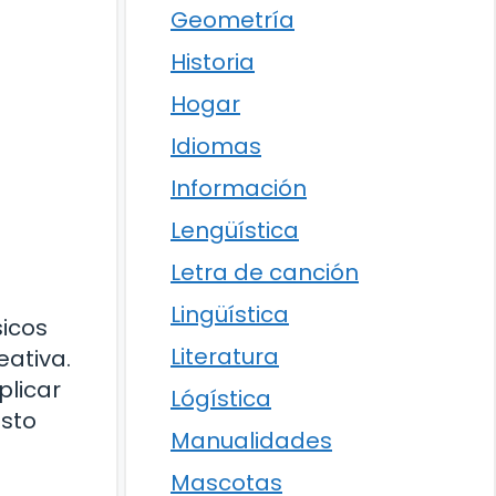
Geometría
Historia
Hogar
Idiomas
Información
Lengüística
Letra de canción
Lingüística
sicos
Literatura
ativa.
plicar
Lógística
isto
Manualidades
Mascotas