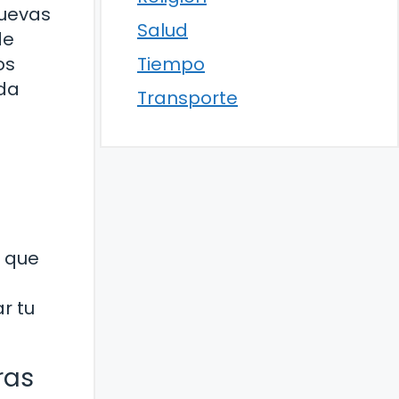
nuevas
Salud
de
os
Tiempo
ida
Transporte
a que
r tu
ras