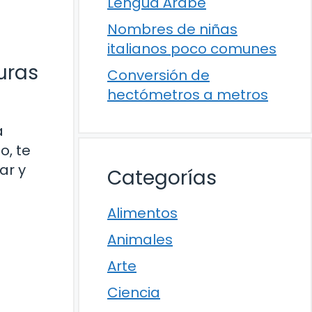
Lengua Árabe
Nombres de niñas
italianos poco comunes
uras
Conversión de
hectómetros a metros
a
o, te
ar y
Categorías
Alimentos
Animales
Arte
Ciencia